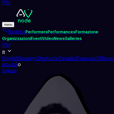
Vjtv
menu
Ricerca
Performers
Performances
Formazione
Organizzazioni
Eventi
Video
News
Galleries
Vjtv
it
English
Беларус
Deutsche
Español
Français
Ελληνικ
Accedi
o
signup