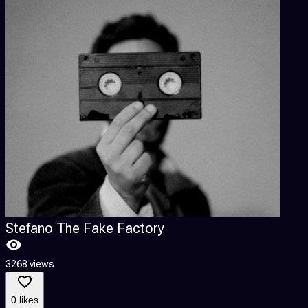
Stefano The Fake Factory
3268 views
5
0 likes