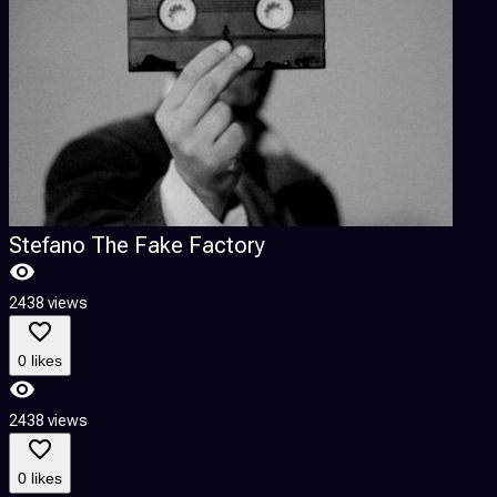
Stefano The Fake Factory
2438 views
3
0 likes
2438 views
3
0 likes