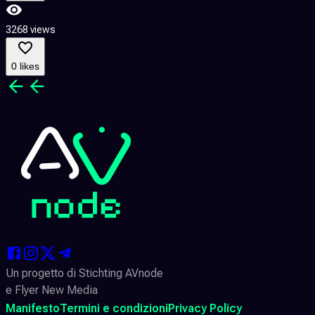
3268 views
5
0 likes
Un progetto di Stichting AVnode
e Flyer New Media
Manifesto
Termini e condizioni
Privacy Policy