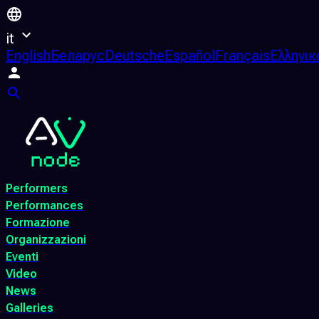
it
English
Беларус
Deutsche
Español
Français
Ελληνικ
Performers
Performances
Formazione
Organizzazioni
Eventi
Video
News
Galleries