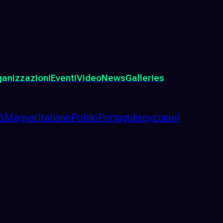
ganizzazioni
Eventi
Video
News
Galleries
ά
Magyar
Italiano
Polski
Português
русский