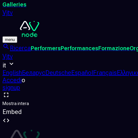
Galleries
Vjtv
menu
Ricerca
Performers
Performances
Formazione
Or
Vjtv
it
English
Беларус
Deutsche
Español
Français
Ελληνικ
Accedi
o
signup
Mostra intera
Embed