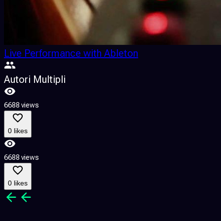
Live Performance with Ableton
Autori Multipli
6688 views
0 likes
6688 views
0 likes