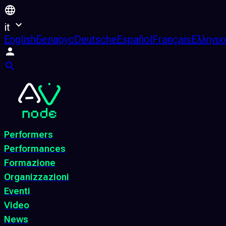
it
English
Беларус
Deutsche
Español
Français
Ελληνικ
Performers
Performances
Formazione
Organizzazioni
Eventi
Video
News